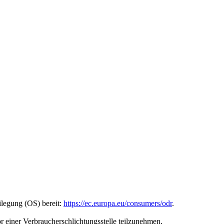
ilegung (OS) bereit:
https://ec.europa.eu/consumers/odr
.
vor einer Verbraucherschlichtungsstelle teilzunehmen.